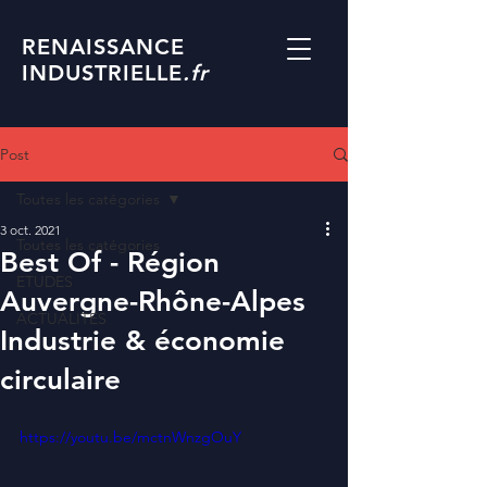
RENAISSANCE
INDUSTRIELLE
.fr
Post
Toutes les catégories
3 oct. 2021
Toutes les catégories
Best Of - Région
ETUDES
Auvergne-Rhône-Alpes
ACTUALITES
Industrie & économie
circulaire
https://youtu.be/mctnWnzgOuY