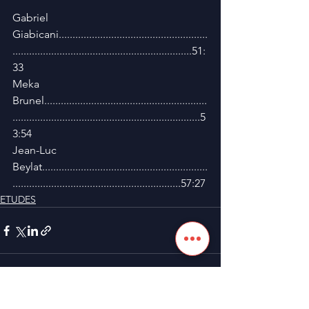
Gabriel 
Giabicani......................................................
.................................................................51:
33
Meka 
Brunel...........................................................
....................................................................5
3:54
Jean-Luc  
Beylat............................................................
.............................................................57:27
ETUDES
Voir tout