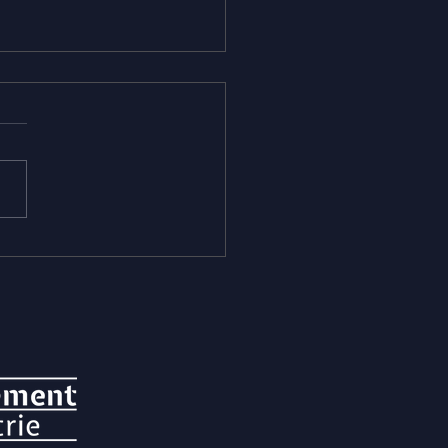
te-rendu "Regards
sés France-Europe-
e"
 dès maintenant le compte-
u 👉
://www.calameo.com/read/0
7961d87dc44a44c3