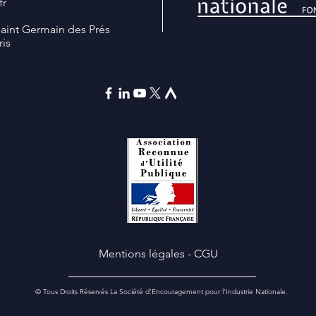
fr
Saint Germain des Prés
ris
Mentions légales
-
CGU
© Tous Droits Réservés La Société d’Encouragement pour l’Industrie Nationale.