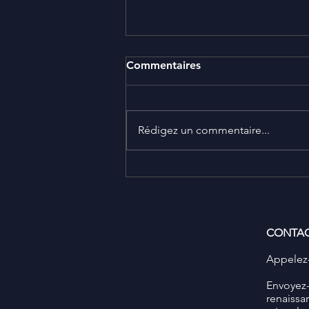
Commentaires
Rédigez un commentaire...
Remettre en perspective nos
ports comme actifs
stratégiques pour notre
souveraineté industrielle
CONTA
Appelez-
​Envoyez
renaissa