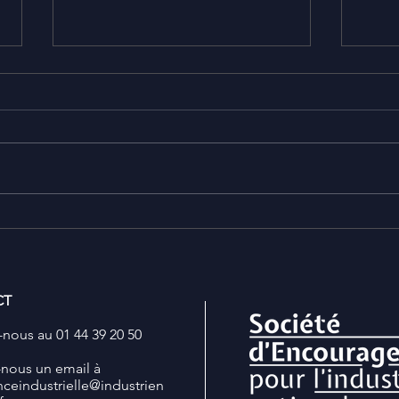
Baromètre L'INDUSTRIE EN
Comp
MOUVEMENT - Édition n°3
croi
Chin
Il fut un temps où l’on annonçait
Lisez
la fin de l’industrie française.
rend
Aujourd’hui, elle renaît, se
https
transforme, s’ancre à nouveau
0351
dans les territoires. Plongez au
cœur des mutations industrielles
français
CT
nous au 01 44 39 20 50
-nous un email à
nceindustrielle
@industrien