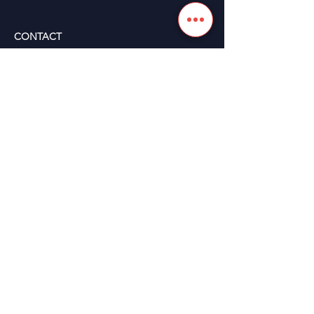
mutations industrielles
français
CONTACT
Appelez-nous au
01 44 39 20 50
​Envoyez-nous un email à
renaissanceindustrielle
@industrienational
e.fr
4 Place Saint Germain des Prés
75006 Paris