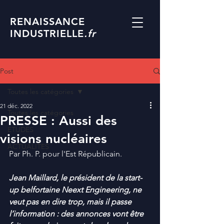
RENAISSANCE
INDUSTRIELLE
.fr
Post
Toutes les catégories
21 déc. 2022
Toutes les catégories
PRESSE : Aussi des
ETUDES
visions nucléaires
ACTUALITES
Par Ph. P. pour l'Est Républicain. 
Jean Maillard, le président de la start-
up belfortaine Neext Engineering, ne 
veut pas en dire trop, mais il passe 
l’information : des annonces vont être 