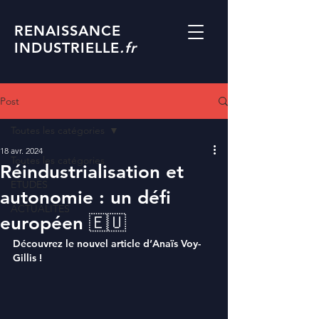
RENAISSANCE
INDUSTRIELLE
.fr
Post
Toutes les catégories
18 avr. 2024
Toutes les catégories
Réindustrialisation et
ETUDES
autonomie : un défi
ACTUALITES
européen 🇪🇺
Découvrez le nouvel article d’
Anaïs Voy-
Gillis
! 