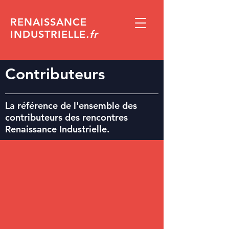
RENAISSANCE
INDUSTRIELLE
.fr
Contributeurs
La référence de l'ensemble des
contributeurs des rencontres
Renaissance Industrielle.