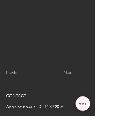
Previous
Next
CONTACT
Appelez-nous au
01 44 39 20 50
​Envoyez-nous un email à
renaissanceindustrielle
@industrienational
e.fr