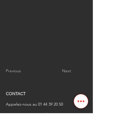
Previous
Next
CONTACT
Appelez-nous au
01 44 39 20 50
​Envoyez-nous un email à
renaissanceindustrielle
@industrienational
e.fr