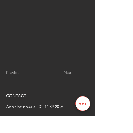
Previous
Next
CONTACT
Appelez-nous au
01 44 39 20 50
​Envoyez-nous un email à
renaissanceindustrielle
@industrienational
e.fr