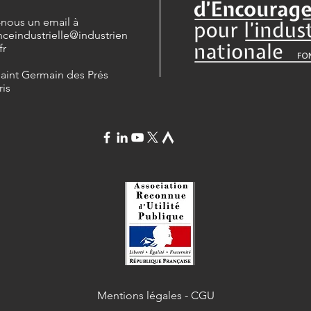
-nous un email à
nceindustrielle
@industrien
fr
Saint Germain des Prés
ris
Mentions légales
-
CGU