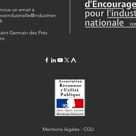
-nous un email à
nceindustrielle
@industrien
fr
Saint Germain des Prés
ris
Mentions légales
-
CGU