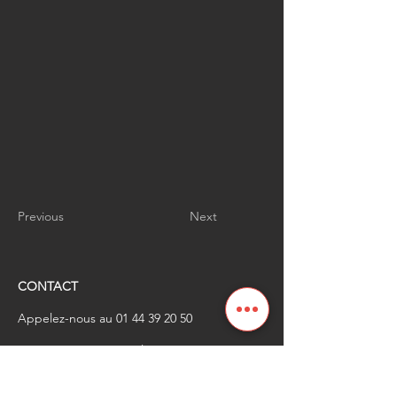
Previous
Next
CONTACT
Appelez-nous au
01 44 39 20 50
​Envoyez-nous un email à
renaissanceindustrielle
@industrienational
e.fr