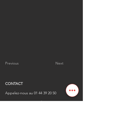
Previous
Next
CONTACT
Appelez-nous au
01 44 39 20 50
​Envoyez-nous un email à
renaissanceindustrielle
@industrienational
e.fr