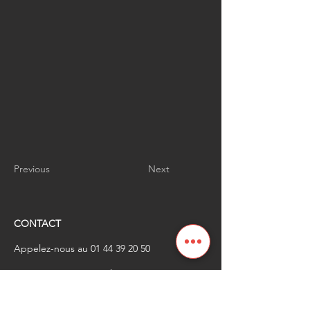
Previous
Next
CONTACT
Appelez-nous au
01 44 39 20 50
​Envoyez-nous un email à
renaissanceindustrielle
@industrienational
e.fr