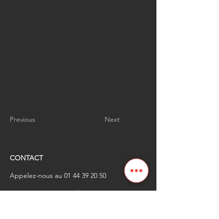
Previous
Next
CONTACT
Appelez-nous au
01 44 39 20 50
​Envoyez-nous un email à
renaissanceindustrielle
@industrienational
e.fr