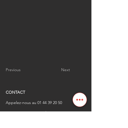
Previous
Next
CONTACT
Appelez-nous au
01 44 39 20 50
​Envoyez-nous un email à
renaissanceindustrielle
@industrienational
e.fr