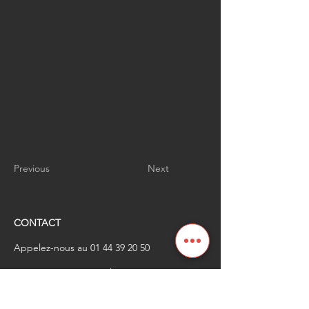
Previous
Next
CONTACT
Appelez-nous au
01 44 39 20 50
​Envoyez-nous un email à
renaissanceindustrielle
@industrienational
e.fr