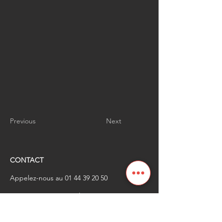
Previous
Next
CONTACT
Appelez-nous au
01 44 39 20 50
​Envoyez-nous un email à
renaissanceindustrielle
@industrienational
e.fr