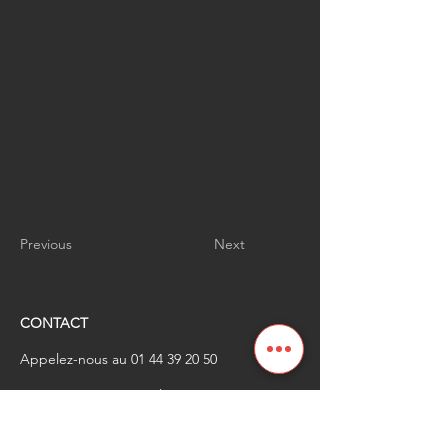
Previous
Next
CONTACT
Appelez-nous au
01 44 39 20 50
​Envoyez-nous un email à
renaissanceindustrielle
@industrienational
e.fr