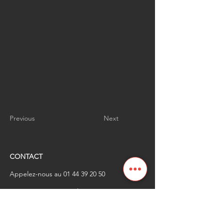
Previous
Next
CONTACT
Appelez-nous au
01 44 39 20 50
​Envoyez-nous un email à
renaissanceindustrielle
@industrienational
e.fr