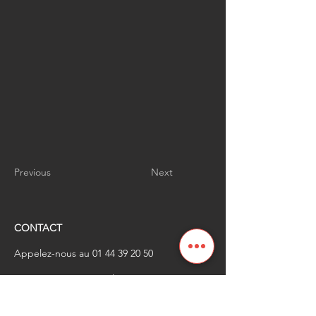
Previous
Next
CONTACT
Appelez-nous au
01 44 39 20 50
​Envoyez-nous un email à
renaissanceindustrielle
@industrienational
e.fr