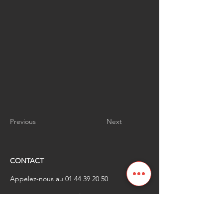
Previous
Next
CONTACT
Appelez-nous au
01 44 39 20 50
​Envoyez-nous un email à
renaissanceindustrielle
@industrienational
e.fr