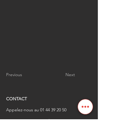
Previous
Next
CONTACT
Appelez-nous au
01 44 39 20 50
​Envoyez-nous un email à
renaissanceindustrielle
@industrienational
e.fr