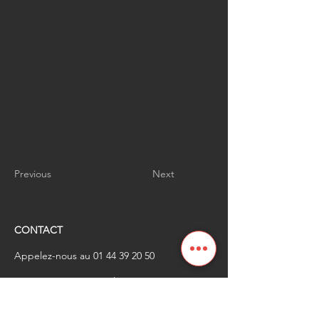
Previous
Next
CONTACT
Appelez-nous au
01 44 39 20 50
​Envoyez-nous un email à
renaissanceindustrielle
@industrienational
e.fr