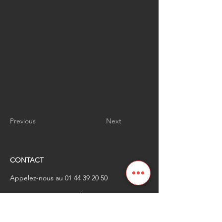
Previous
Next
CONTACT
Appelez-nous au
01 44 39 20 50
​Envoyez-nous un email à
renaissanceindustrielle
@industrienational
e.fr