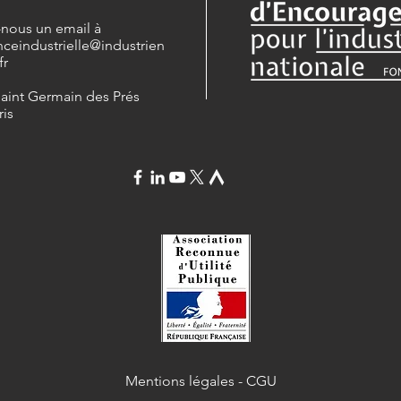
-nous un email à
nceindustrielle
@industrien
fr
Saint Germain des Prés
ris
Mentions légales
-
CGU