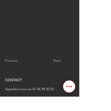
Previous
Next
CONTACT
Appelez-nous au
01 44 39 20 50
​Envoyez-nous un email à
renaissanceindustrielle
@industrienational
e.fr