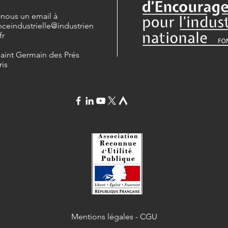
-nous un email à
nceindustrielle
@industrien
fr
Saint Germain des Prés
ris
Mentions légales
-
CGU