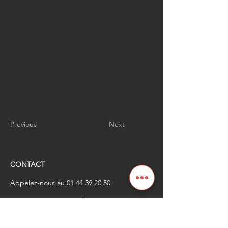
Previous
Next
CONTACT
Appelez-nous au
01 44 39 20 50
​Envoyez-nous un email à
renaissanceindustrielle
@industrienational
e.fr