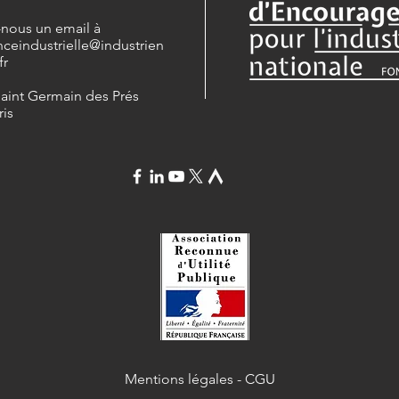
-nous un email à
nceindustrielle
@industrien
fr
Saint Germain des Prés
ris
Mentions légales
-
CGU