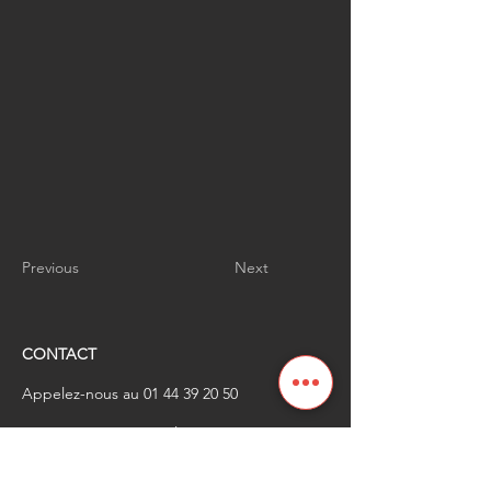
Previous
Next
CONTACT
Appelez-nous au
01 44 39 20 50
​Envoyez-nous un email à
renaissanceindustrielle
@industrienational
e.fr