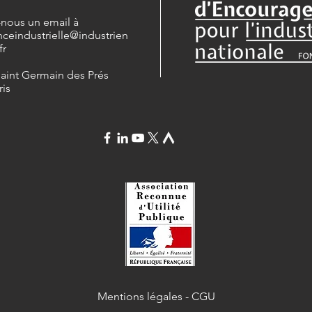
-nous un email à
nceindustrielle
@industrien
fr
Saint Germain des Prés
ris
Mentions légales
-
CGU