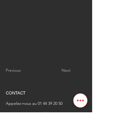
Previous
Next
CONTACT
Appelez-nous au
01 44 39 20 50
​Envoyez-nous un email à
renaissanceindustrielle
@industrienational
e.fr