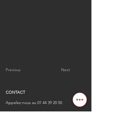
Previous
Next
CONTACT
Appelez-nous au
01 44 39 20 50
​Envoyez-nous un email à
renaissanceindustrielle
@industrienational
e.fr