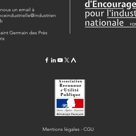
-nous un email à
nceindustrielle
@industrien
fr
Saint Germain des Prés
ris
Mentions légales
-
CGU