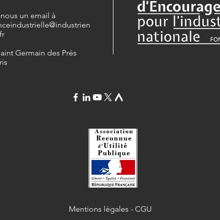
-nous un email à
nceindustrielle
@industrien
fr
Saint Germain des Prés
ris
Mentions légales
-
CGU