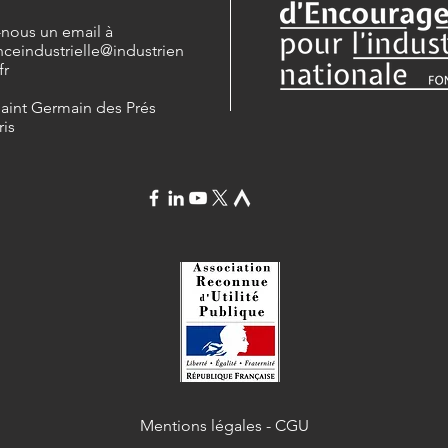
-nous un email à
nceindustrielle
@industrien
fr
Saint Germain des Prés
ris
Mentions légales
-
CGU