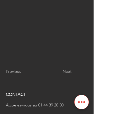
Previous
Next
CONTACT
Appelez-nous au
01 44 39 20 50
​Envoyez-nous un email à
renaissanceindustrielle
@industrienational
e.fr