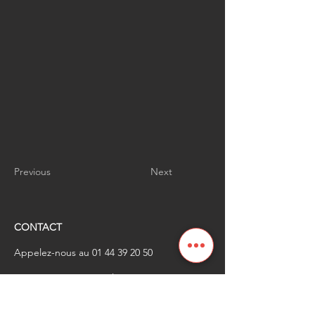
Previous
Next
CONTACT
Appelez-nous au
01 44 39 20 50
​Envoyez-nous un email à
renaissanceindustrielle
@industrienational
e.fr