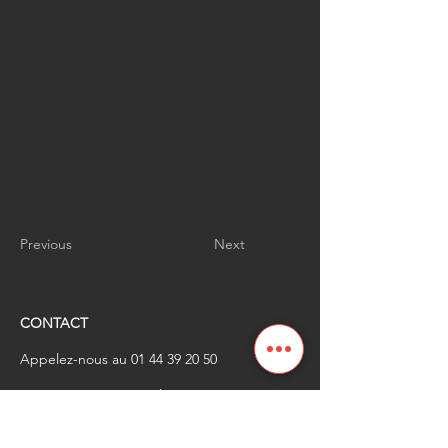
Previous
Next
CONTACT
Appelez-nous au
01 44 39 20 50
​Envoyez-nous un email à
renaissanceindustrielle
@industrienational
e.fr