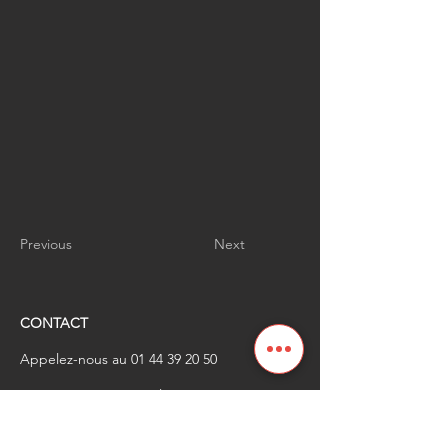
Previous
Next
CONTACT
Appelez-nous au
01 44 39 20 50
​Envoyez-nous un email à
renaissanceindustrielle
@industrienational
e.fr