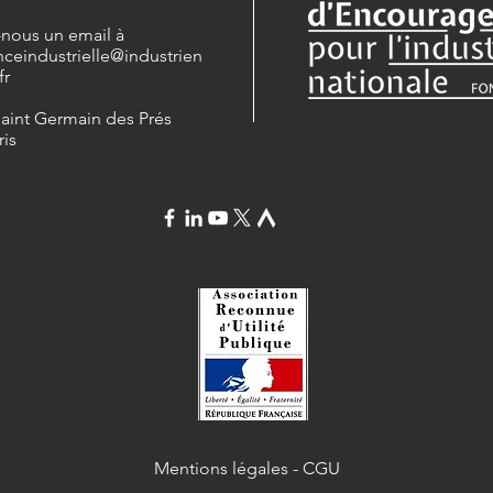
-nous un email à
nceindustrielle
@industrien
fr
Saint Germain des Prés
ris
Mentions légales
-
CGU