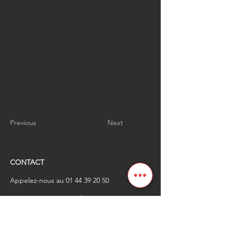
Previous
Next
CONTACT
Appelez-nous au
01 44 39 20 50
​Envoyez-nous un email à
renaissanceindustrielle
@industrienational
e.fr