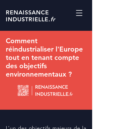
RENAISSANCE
INDUSTRIELLE
.fr
Comment
réindustrialiser l'Europe
tout en tenant compte
des objectifs
environnementaux ?
L’un des objectifs majeurs de la