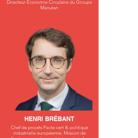
Directeur Économie Circulaire du Groupe
Manutan
HENRI BRÉBANT
Chef de projets Pacte vert & politique
industrielle européenne, Mission de