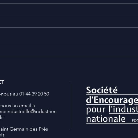
Compte-rendu -
Comp
L'Intelligence Artificielle,
indus
une réalité dans les
déce
territoires et dans l'industrie
CT
nous au 01 44 39 20 50
-nous un email à
nceindustrielle
@industrien
fr
Saint Germain des Prés
ris