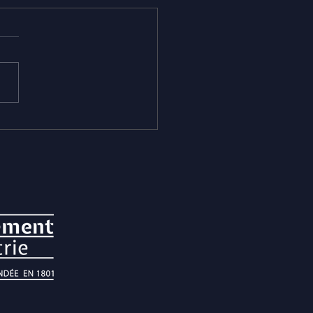
te-rendu - Dynamisme
triel des territoires et
ntralisation