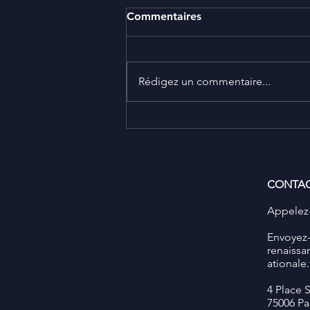
Commentaires
Rédigez un commentaire...
Compte-rendu - Intelligence
Artificielle pour le
développement des
territoires, exemple de
CONTA
l'Afrique
Appelez-
​Envoyez
renaissa
ationale.
4 Place 
75006 Pa