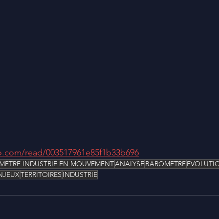
o.com/read/003517961e85f1b33b696
METRE INDUSTRIE EN MOUVEMENT
ANALYSE
BAROMETRE
EVOLUTI
NJEUX
TERRITOIRES
INDUSTRIE