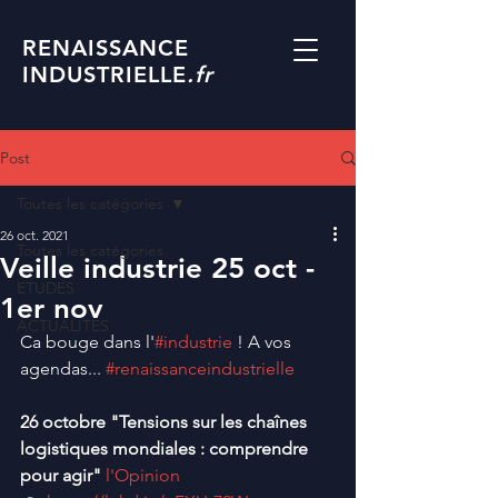
RENAISSANCE
INDUSTRIELLE
.fr
Post
Toutes les catégories
26 oct. 2021
Toutes les catégories
Veille industrie 25 oct -
ETUDES
1er nov
ACTUALITES
Ca bouge dans l'
#industrie
 ! A vos 
agendas... 
#renaissanceindustrielle
26 octobre "Tensions sur les chaînes 
logistiques mondiales : comprendre 
pour agir"
l'Opinion