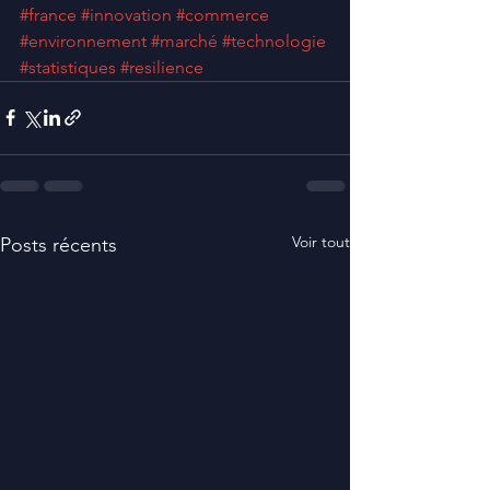
#france
#innovation
#commerce
#environnement
#marché
#technologie
#statistiques
#resilience
Voir tout
Posts récents