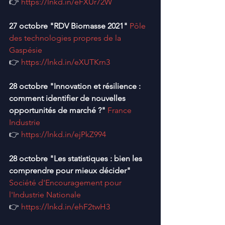
👉 
https://lnkd.in/eFXUr72W
27 octobre "RDV Biomasse 2021"
Pôle 
des technologies propres de la 
Gaspésie
👉 
https://lnkd.in/eXUTKrn3
28 octobre "Innovation et résilience : 
comment identifier de nouvelles 
opportunités de marché ?"
France 
Industrie
👉 
https://lnkd.in/ejPkZ994
28 octobre "Les statistiques : bien les 
comprendre pour mieux décider"
Société d'Encouragement pour 
l'Industrie Nationale
👉 
https://lnkd.in/ehF2twH3