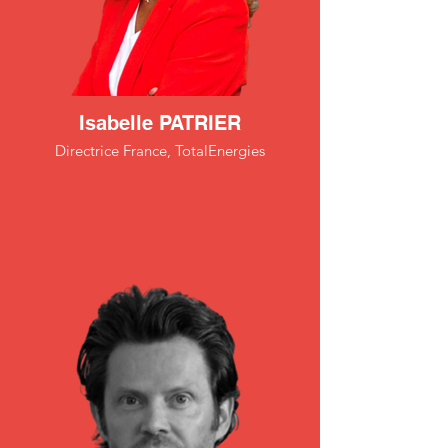
Isabelle PATRIER
Directrice France, TotalEnergies