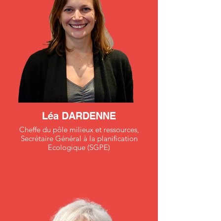
Léa DARDENNE
Cheffe du pôle milieux et ressources,
Secrétaire Général à la planification
Ecologique (SGPE)