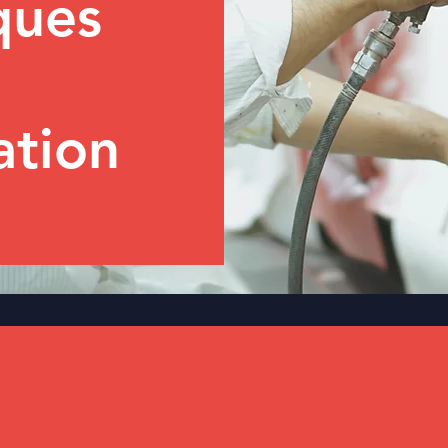
ques
ation