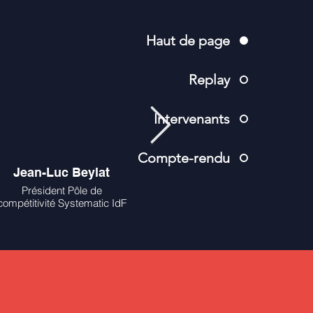
Haut de page
Replay
Intervenants
Compte-rendu
Jean-Luc Beylat
Meka Brunel
C
Président Pôle de
PDG Gecina
Cheff
compétitivité Systematic IdF