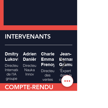
INTERVENANTS
Dmitry
Adrien
Charles-
Jean-
Lukovkin
Danière
Emmanuel
Bernard
Frenoy
Gramunt
Directeur
Directeur
International
Nauka
Directeur
Expert
de l'IA
Innov
des
dans la
groupe
ventes
coopération
Zyfra
Fieldbox
franco-
COMPTE-RENDU
russe
pour
l'innovation
et
l'industrie